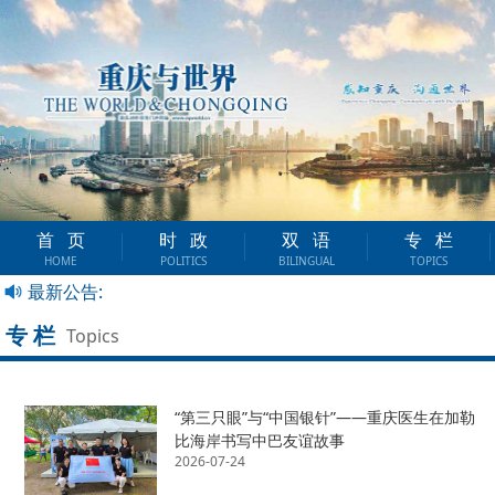
首页
时政
双语
专栏
HOME
POLITICS
BILINGUAL
TOPICS
最新公告:
专栏
Topics
“第三只眼”与“中国银针”——重庆医生在加勒
比海岸书写中巴友谊故事
2026-07-24