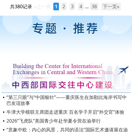
共380记录
«上一页
1
2
3
4
...
38
下一页»
“第三只眼”与“中国银针”——重庆医生在加勒比海岸书写中
巴友谊故事
牛津大学模联主席团走进重庆 百名学子开启“外交官”体验
2026“飞虎队”美国青少年赴华夏令营在渝举行
“意象中欧：内心的风景，共同的语法”国际艺术邀请展在渝