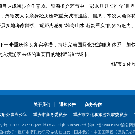
项目达成初步合作意愿。资源推介环节中，彭水县县长推介“世界
目，外籍友人以亲身经历诠释重庆城市温度。据悉，本次大会将
展实地考察踩线，近距离感知“雄奇山水 新韵重庆”的独特魅力
下一步重庆将以务实举措，持续完善国际化旅游服务体系，加
入境游客来华的重要目的地和“首站”城市。
图/市文化
|
|
关于我们
通知公告
商务合作
政府外事办公室
重庆市商务委员会
重庆市文化和旅游发展委员会
 2000-2023 Cqworld.cn All Rights Reserved.
渝ICP备:05006161
/渝公网安
国内发行：重庆市报刊发行局\杂志社自发 | 国外发行：中国国际图书贸易总公