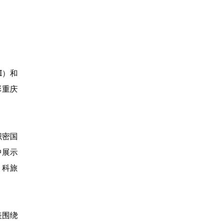
I）和
彰重庆
织密国
中展示
；科旅
表围绕