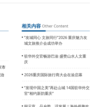
相关内容
Other Content
“友城同心 文旅同行”2026 重庆魅力友
城文旅推介会成功举办
驻华外交官畅游巴渝 盛赞山水人文重
庆
庆市
自治
2026重庆国际旅行商大会在渝启幕
“发现中国之美”再赴山城 14国驻华外交
官“相约新韵重庆”
闹元宵、品乡愁、话发展！海外侨胞欢