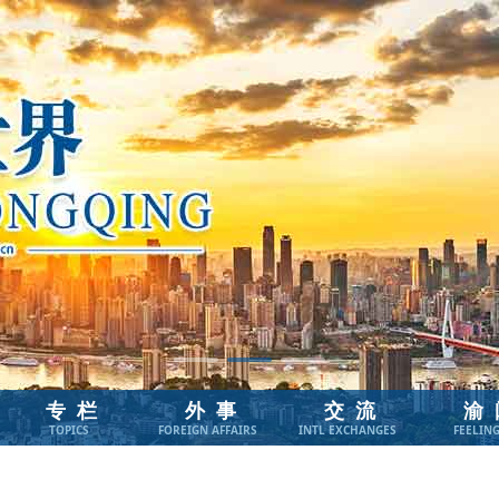
专栏
外事
交流
渝
TOPICS
FOREIGN AFFAIRS
INTL EXCHANGES
FEELIN