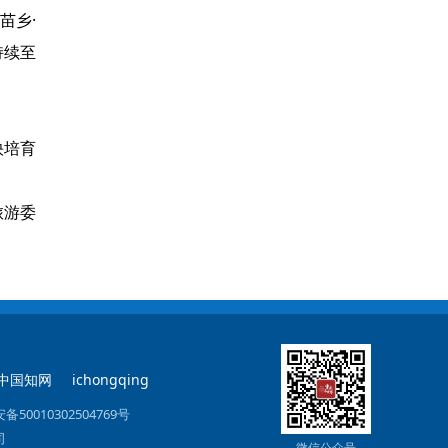
苗乡·
持续至
。
快培育
旅游委
中国知网
ichongqing
备50010302504769号
司
微信公众号