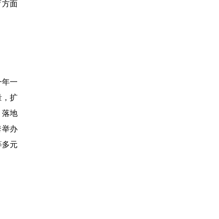
育方面
一年一
量，扩
，落地
套举办
等多元