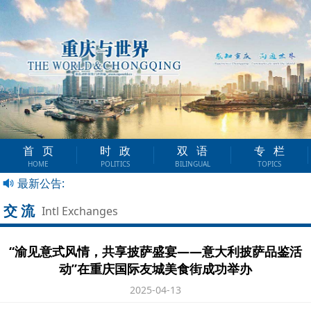
首页
时政
双语
专栏
HOME
POLITICS
BILINGUAL
TOPICS
最新公告:
交流
Intl Exchanges
“渝见意式风情，共享披萨盛宴——意大利披萨品鉴活
动”在重庆国际友城美食街成功举办
2025-04-13