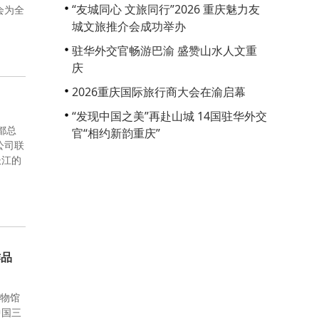
“友城同心 文旅同行”2026 重庆魅力友
会为全
城文旅推介会成功举办
驻华外交官畅游巴渝 盛赞山水人文重
庆
2026重庆国际旅行商大会在渝启幕
“发现中国之美”再赴山城 14国驻华外交
都总
官“相约新韵重庆”
公司联
长江的
作品
博物馆
中国三