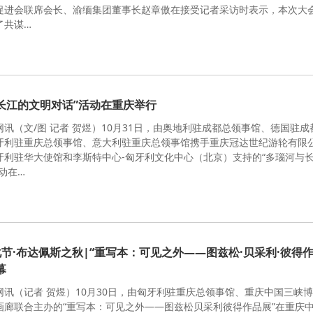
促进会联席会长、渝缅集团董事长赵章傲在接受记者采访时表示，本次大
了共谋…
长江的文明对话”活动在重庆举行
讯（文/图 记者 贺煜）10月31日，由奥地利驻成都总领事馆、德国驻成
牙利驻重庆总领事馆、意大利驻重庆总领事馆携手重庆冠达世纪游轮有限
牙利驻华大使馆和李斯特中心-匈牙利文化中心（北京）支持的“多瑙河与
动在…
节·布达佩斯之秋|“重写本：可见之外——图兹松·贝采利·彼得
幕
网讯（记者 贺煜）10月30日，由匈牙利驻重庆总领事馆、重庆中国三峡
画廊联合主办的“重写本：可见之外——图兹松贝采利彼得作品展”在重庆