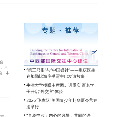
会
庆。△
“第三只眼”与“中国银针”——重庆医生
会，本
在加勒比海岸书写中巴友谊故事
牛津大学模联主席团走进重庆 百名学
子开启“外交官”体验
2026“飞虎队”美国青少年赴华夏令营在
渝举行
“意象中欧：内心的风景，共同的语
体育