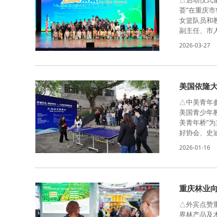
荟”在重庆
女篮队员和
副主任、市
2026-03-27
美国依隆大
△中美青年
美国青少年
美青年桥”
好协会、史
2026-01-16
重庆林业向
△外宾点赞重
界林产品及