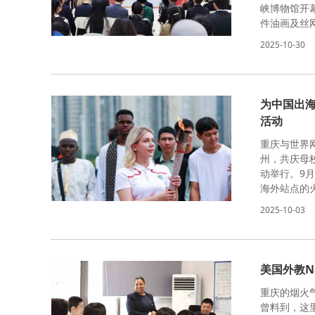
峡博物馆开
件油画及丝
2025-10-30
为中国出
活动
重庆与世界
州，共庆母
动举行。9月
海外站点的
2025-10-03
美国外教N
重庆的烟火
曾料到，这