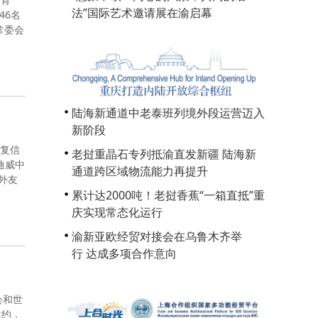
法”国际艺术邀请展在渝启幕
46名
常委会
陆海新通道中老泰班列境外段运营迈入
新阶段
平复信
老挝重晶石专列抵渝直发新疆 陆海新
迪威中
通道跨区域物流能力再提升
外友
累计达2000吨！老挝香蕉“一箱直抵”重
庆实现常态化运行
渝新亚欧经贸对接会在乌鲁木齐举
行 达成多项合作意向
会和世
邀约，