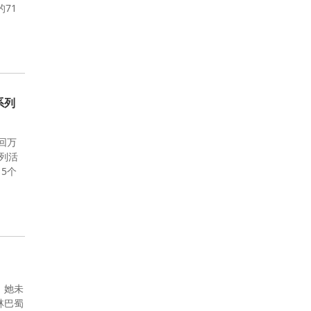
71
系列
回万
列活
5个
，她未
林巴蜀