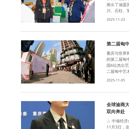
推出了涵盖
川、石柱、
2025-11-23
第二届匈
重庆与世界
的第二届匈
国6位杰出
二届匈中艺
2025-11-05
全球渝商大
双向奔赴
△ 中缅经济
11月3日