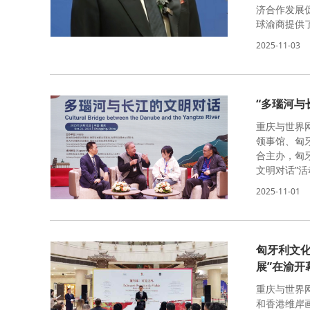
济合作发展
球渝商提供
2025-11-03
“多瑙河与
重庆与世界网
领事馆、匈
合主办，匈
文明对话”活
2025-11-01
匈牙利文化
展”在渝开
重庆与世界
和香港维岸