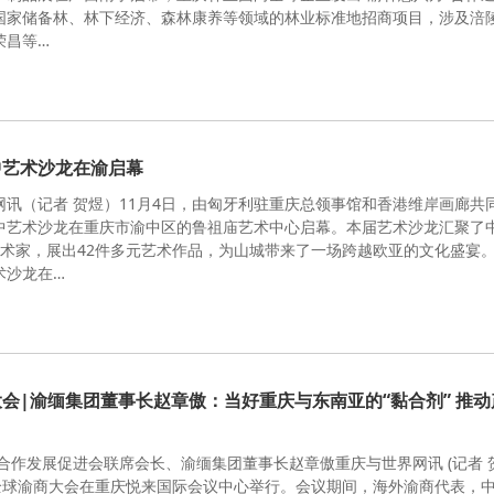
国家储备林、林下经济、森林康养等领域的林业标准地招商项目，涉及涪
荣昌等…
中艺术沙龙在渝启幕
网讯（记者 贺煜）11月4日，由匈牙利驻重庆总领事馆和香港维岸画廊共
中艺术沙龙在重庆市渝中区的鲁祖庙艺术中心启幕。本届艺术沙龙汇聚了
艺术家，展出42件多元艺术作品，为山城带来了一场跨越欧亚的文化盛宴
术沙龙在…
会|渝缅集团董事长赵章傲：当好重庆与东南亚的“黏合剂” 推动
合作发展促进会联席会长、渝缅集团董事长赵章傲重庆与世界网讯 (记者 
，全球渝商大会在重庆悦来国际会议中心举行。会议期间，海外渝商代表，