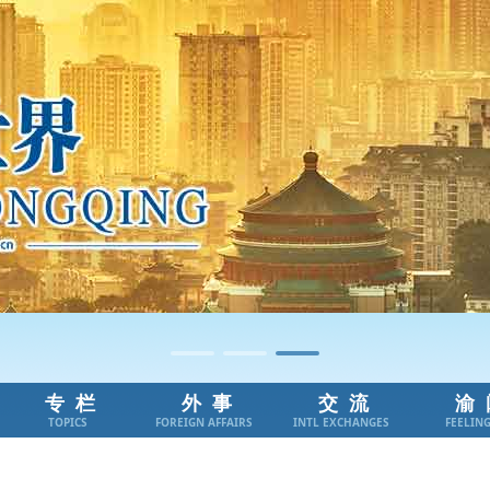
专栏
外事
交流
渝
TOPICS
FOREIGN AFFAIRS
INTL EXCHANGES
FEELIN