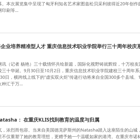
幕。本次展览集中呈现了匈牙利知名艺术家图兹松贝采利彼得近20年创作的
网印刷等…
海企业培养精准型人才 重庆信息技术职业学院举行三十周年校庆
网讯（记者 杨艳）三十载情怀共绘新篇，国际化视野铸就辉煌，十万校友
校三十华诞。9月30日至10月2日，重庆信息技术职业学院建校三十周年系
30日，横跨线上线下的“虚实双火炬”传递行动将来自全国300多个县域、1
火种汇于万…
atasha： 在重庆KLIS找到教育的温度与归属
气，浓烈而包容。当来自美国德克萨斯州的Natasha踏入这座陌生的山城
里不仅重塑了她的教育理想，更赠予她一个温暖如家的港湾。在重庆市诺