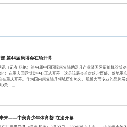
部 第44届康博会在渝开幕
网讯（记者 杨艳）第44届中国国际康复辅助器具产业暨国际福祉机器博览
博会”）在重庆国际博览中心正式开幕，这是该展会首次落户西部、落地重
博会在重庆开幕。作为国内康复辅具领域历史悠久、规模大而专业的品牌展
期3天，…
动向未来——中美青少年体育荟”在渝开幕
庆与世界网讯（记者 杨艳）3月27日，2026“动向未来——中美青少年