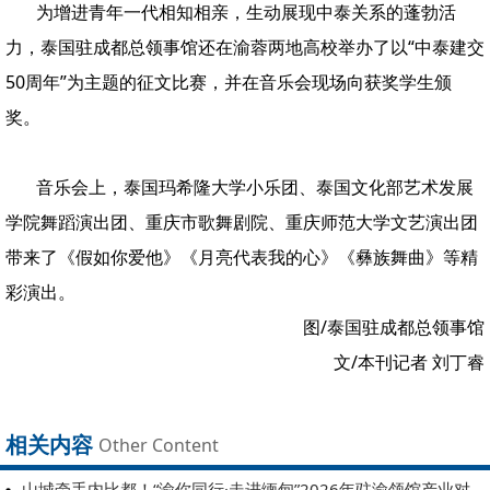
为增进青年一代相知相亲，生动展现中泰关系的蓬勃活
力，泰国驻成都总领事馆还在渝蓉两地高校举办了以“中泰建交
50周年”为主题的征文比赛，并在音乐会现场向获奖学生颁
奖。
音乐会上，泰国玛希隆大学小乐团、泰国文化部艺术发展
学院舞蹈演出团、重庆市歌舞剧院、重庆师范大学文艺演出团
带来了《假如你爱他》《月亮代表我的心》《彝族舞曲》等精
彩演出。
图/泰国驻成都总领事馆
文/本刊记者 刘丁睿
相关内容
Other Content
山城牵手内比都！“渝你同行·走进缅甸”2026年驻渝领馆产业对