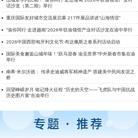
话沙龙（第二期）举行
重庆国际友好城市交流展启幕 217件展品讲述“山海情谊”
“渝你同行·走进越南”2026年驻渝领馆产业对话沙龙在渝中举行
2026中国西部匈牙利文化节·布达佩斯之春系列活动启动
国际美食邂逅山城年味！“跃马迎春 渝见世界”中外新春市集在渝
举行
南希·米尔沃德： 传承史迪威将军精神遗产 搭建美中民间友谊之
桥
回望峥嵘岁月 铭记烽火征程 “历史的天空——飞虎队与中国抗战
历史图片展”在渝举行