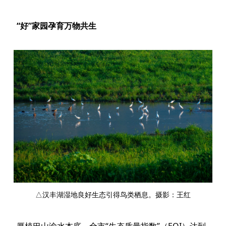
“好”家园孕育万物共生
△汉丰湖湿地良好生态引得鸟类栖息。摄影：王红