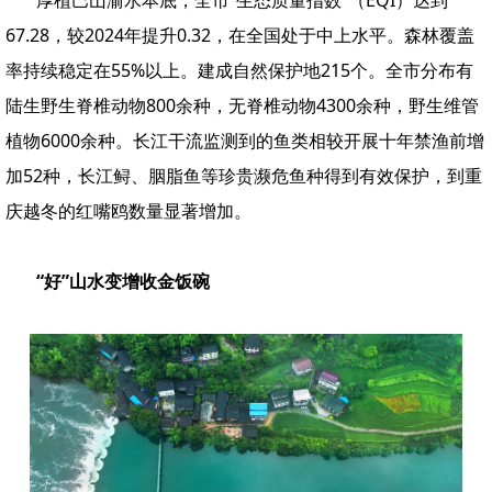
厚植巴山渝水本底，全市“生态质量指数”（EQI）达到
67.28，较2024年提升0.32，在全国处于中上水平。森林覆盖
率持续稳定在55%以上。建成自然保护地215个。全市分布有
陆生野生脊椎动物800余种，无脊椎动物4300余种，野生维管
植物6000余种。长江干流监测到的鱼类相较开展十年禁渔前增
加52种，长江鲟、胭脂鱼等珍贵濒危鱼种得到有效保护，到重
庆越冬的红嘴鸥数量显著增加。
“好”山水变增收金饭碗