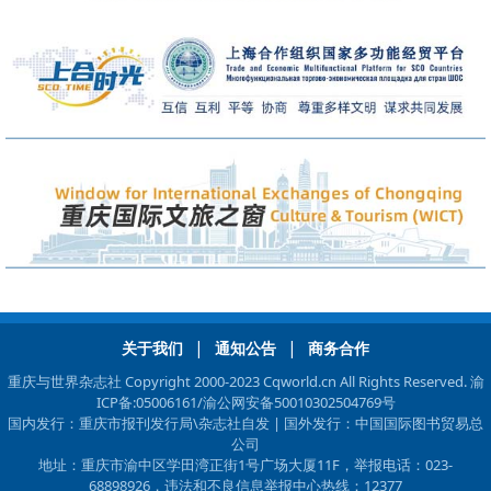
|
|
关于我们
通知公告
商务合作
重庆与世界杂志社 Copyright 2000-2023 Cqworld.cn All Rights Reserved.
渝
ICP备:05006161
/渝公网安备50010302504769号
国内发行：重庆市报刊发行局\杂志社自发 | 国外发行：中国国际图书贸易总
公司
地址：重庆市渝中区学田湾正街1号广场大厦11F，举报电话：023-
68898926，违法和不良信息举报中心热线：12377