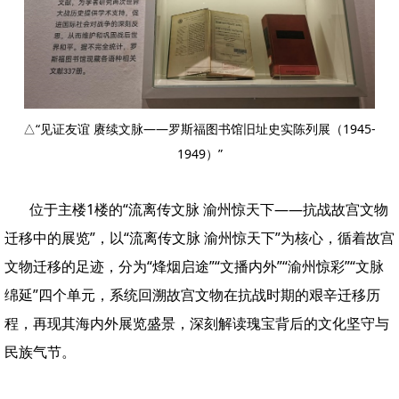
△“见证友谊 赓续文脉——罗斯福图书馆旧址史实陈列展（1945-
1949）”
位于主楼1楼的“流离传文脉 渝州惊天下——抗战故宫文物
迁移中的展览”，以“流离传文脉 渝州惊天下”为核心，循着故宫
文物迁移的足迹，分为“烽烟启途”“文播内外”“渝州惊彩”“文脉
绵延”四个单元，系统回溯故宫文物在抗战时期的艰辛迁移历
程，再现其海内外展览盛景，深刻解读瑰宝背后的文化坚守与
民族气节。