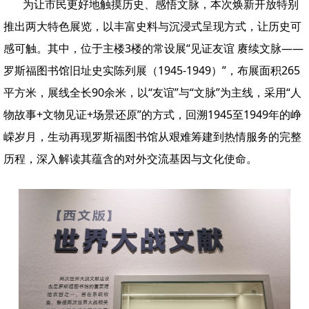
为让市民更好地触摸历史、感悟文脉，本次焕新开放特别
推出两大特色展览，以丰富史料与沉浸式呈现方式，让历史可
感可触。其中，位于主楼3楼的常设展“见证友谊 赓续文脉——
罗斯福图书馆旧址史实陈列展（1945-1949）”，布展面积265
平方米，展线全长90余米，以“友谊”与“文脉”为主线，采用“人
物故事+文物见证+场景还原”的方式，回溯1945至1949年的峥
嵘岁月，生动再现罗斯福图书馆从艰难筹建到热情服务的完整
历程，深入解读其蕴含的对外交流基因与文化使命。