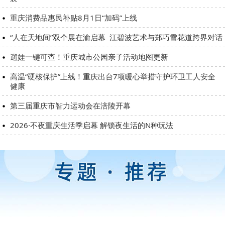
重庆消费品惠民补贴8月1日“加码”上线
“人在天地间”双个展在渝启幕 江碧波艺术与郑巧雪花道跨界对话
遛娃一键可查！重庆城市公园亲子活动地图更新
高温“硬核保护”上线！重庆出台7项暖心举措守护环卫工人安全
健康
第三届重庆市智力运动会在涪陵开幕
2026·不夜重庆生活季启幕 解锁夜生活的N种玩法