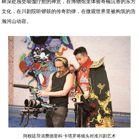
林深处感受瑜伽疗愈的禅意，在博物馆里体验奇楠沉香的东方
文化，在川剧院听锣鼓的传奇韵律，在微观世界里被构筑的浩
瀚河山动容。
阿根廷导演费德里科·卡塔罗将镜头对准川剧艺术