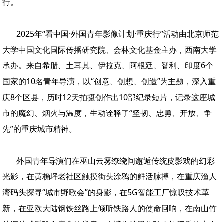
行。
2025年“看中国·外国青年影像计划·重庆行”活动由北京师范
大学中国文化国际传播研究院、会林文化基金主办，西南大学
承办。来自希腊、土耳其、伊拉克、阿根廷、智利、印度6个
国家的10名青年导演，以“创意、创想、创造”为主题，深入重
庆8个区县，历时12天拍摄创作出10部纪录短片，记录这座城
市的魔幻、烟火与温度，生动诠释了“坚韧、忠勇、开放、争
先”的重庆城市精神。
外国青年导演们在巫山云雾缭绕间邂逅传统皮影戏的幻彩
光影，在黄桷坪老社区触摸街头涂鸦的鲜活脉搏，在重庆渔人
湾码头探寻“城市野歌会”的身影，在5G智能工厂惊叹技术革
新，在亚欧大陆钢铁丝路上倾听铁路人的使命回响，在南山竹